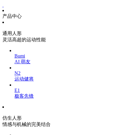
产品中心
通用人形
灵活高超的运动性能
Bumi
AI 萌友
N2
运动健将
E1
极客先锋
仿生人形
情感与机械的完美结合